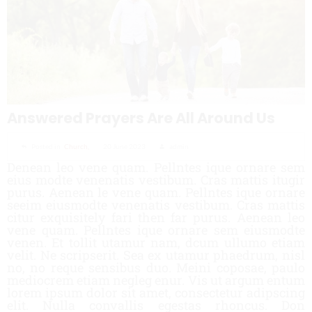
Answered Prayers Are All Around Us
Posted in
Church,
20 June 2023
admin
Denean leo vene quam. Pellntes ique ornare sem
eius modte venenatis vestibum. Cras mattis itugir
purus. Aenean le vene quam. Pellntes ique ornare
seeim eiusmodte venenatis vestibum. Cras mattis
citur exquisitely fari then far purus. Aenean leo
vene quam. Pellntes ique ornare sem eiusmodte
venen. Et tollit utamur nam, dcum ullumo etiam
velit. Ne scripserit. Sea ex utamur phaedrum, nisl
no, no reque sensibus duo. Meini coposae, paulo
mediocrem etiam negleg enur. Vis ut argum entum
lorem ipsum dolor sit amet, consectetur adipscing
elit. Nulla convallis egestas rhoncus. Don