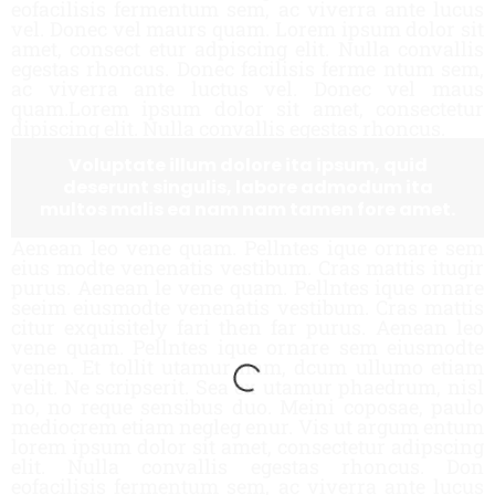
eofacilisis fermentum sem, ac viverra ante lucus
vel. Donec vel maurs quam. Lorem ipsum dolor sit
amet, consect etur adpiscing elit. Nulla convallis
egestas rhoncus. Donec facilisis ferme ntum sem,
ac viverra ante luctus vel. Donec vel maus
quam.Lorem ipsum dolor sit amet, consectetur
dipiscing elit. Nulla convallis egestas rhoncus.
Voluptate illum dolore ita ipsum, quid
deserunt singulis, labore admodum ita
multos malis ea nam nam tamen fore amet.
Aenean leo vene quam. Pellntes ique ornare sem
eius modte venenatis vestibum. Cras mattis itugir
purus. Aenean le vene quam. Pellntes ique ornare
seeim eiusmodte venenatis vestibum. Cras mattis
citur exquisitely fari then far purus. Aenean leo
vene quam. Pellntes ique ornare sem eiusmodte
venen. Et tollit utamur nam, dcum ullumo etiam
velit. Ne scripserit. Sea ex utamur phaedrum, nisl
no, no reque sensibus duo. Meini coposae, paulo
mediocrem etiam negleg enur. Vis ut argum entum
lorem ipsum dolor sit amet, consectetur adipscing
elit. Nulla convallis egestas rhoncus. Don
eofacilisis fermentum sem, ac viverra ante lucus