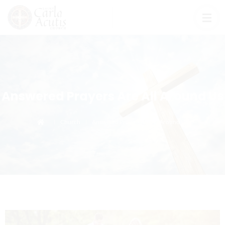
Answered Prayers Are All Around Us
Church
Answered Prayers Are All Around Us