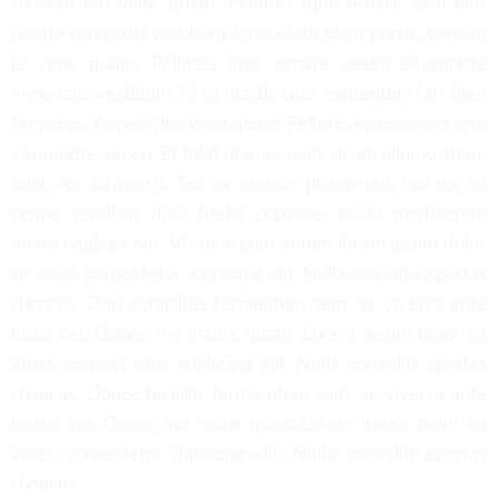
Aenean leo vene quam. Pellntes ique ornare sem eius
modte venenatis vestibum. Cras matis itugir purus. Aenean
le vene quam. Pellntes ique ornare seeim eiusmodte
venenatis vestibum. Cras mattis citur exquisitely fari then
far purus. Aenean leo vene quam. Pellntes ique ornare sem
eiusmodte venen. Et tollit utamur nam, dcum ullumo etiam
velit. Ne scripserit. Sea ex utamur phaedrum, nisl no, no
reque sensibus duo. Meini coposae, paulo mediocrem
etiam negleg enur. Vis ut argum entum lorem ipsum dolor
sit amet, consectetur adipscing elit. Nulla convallis egestas
rhoncus. Don eofacilisis fermentum sem, ac viverra ante
lucus vel. Donec vel maurs quam. Lorem ipsum dolor sit
amet, consect etur adpiscing elit. Nulla convallis egestas
rhoncus. Donec facilisis ferme ntum sem, ac viverra ante
luctus vel. Donec vel maus quam.Lorem ipsum dolor sit
amet, consectetur dipiscing elit. Nulla convallis egestas
rhoncus.