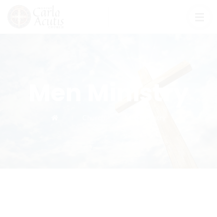
Men Ministry
Church
Men Ministry