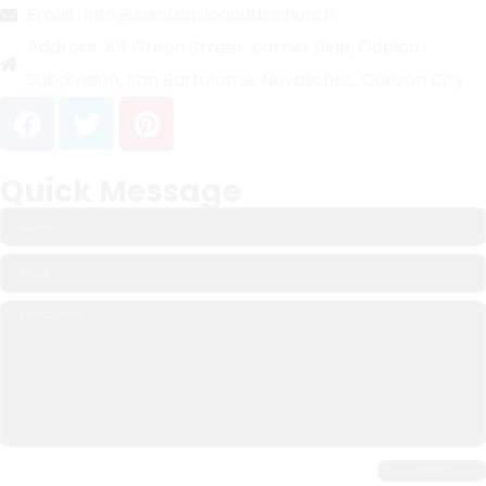
Email :
info@saintcarloacutis.church
Address:
A11 Green Street, corner Blue, Odelco
Subdivision, San Bartolome, Novaliches, Quezon City.
Quick Message