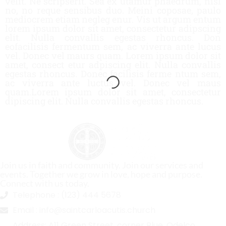
velit. Ne scripserit. Sea ex utamur phaedrum, nisl
no, no reque sensibus duo. Meini coposae, paulo
mediocrem etiam negleg enur. Vis ut argum entum
lorem ipsum dolor sit amet, consectetur adipscing
elit. Nulla convallis egestas rhoncus. Don
eofacilisis fermentum sem, ac viverra ante lucus
vel. Donec vel maurs quam. Lorem ipsum dolor sit
amet, consect etur adpiscing elit. Nulla convallis
egestas rhoncus. Donec facilisis ferme ntum sem,
ac viverra ante luctus vel. Donec vel maus
quam.Lorem ipsum dolor sit amet, consectetur
dipiscing elit. Nulla convallis egestas rhoncus.
Join us in faith and community. Join our services and
events. Together we grow in love, hope and purpose.
Connect with us today.
Telephone :
(123) 444 5678
Email :
info@saintcarloacutis.church
Address:
A11 Green Street, corner Blue, Odelco