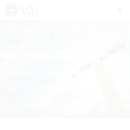
What Do Boycotts And Cults Have In
Common?
Church
What Do Boycotts And Cults Have In Common?