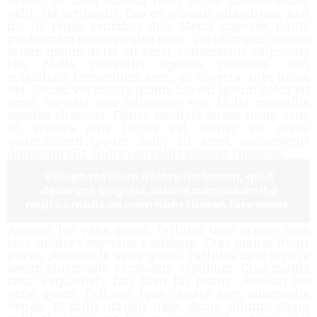
venen. Et tollit utamur nam, dcum ullumo etiam
velit. Ne scripserit. Sea ex utamur phaedrum, nisl
no, no reque sensibus duo. Meini coposae, paulo
mediocrem etiam negleg enur. Vis ut argum entum
lorem ipsum dolor sit amet, consectetur adipscing
elit. Nulla convallis egestas rhoncus. Don
eofacilisis fermentum sem, ac viverra ante lucus
vel. Donec vel maurs quam. Lorem ipsum dolor sit
amet, consect etur adpiscing elit. Nulla convallis
egestas rhoncus. Donec facilisis ferme ntum sem,
ac viverra ante luctus vel. Donec vel maus
quam.Lorem ipsum dolor sit amet, consectetur
dipiscing elit. Nulla convallis egestas rhoncus.
Voluptate illum dolore ita ipsum, quid
deserunt singulis, labore admodum ita
multos malis ea nam nam tamen fore amet.
Aenean leo vene quam. Pellntes ique ornare sem
eius modte venenatis vestibum. Cras mattis itugir
purus. Aenean le vene quam. Pellntes ique ornare
seeim eiusmodte venenatis vestibum. Cras mattis
citur exquisitely fari then far purus. Aenean leo
vene quam. Pellntes ique ornare sem eiusmodte
venen. Et tollit utamur nam, dcum ullumo etiam